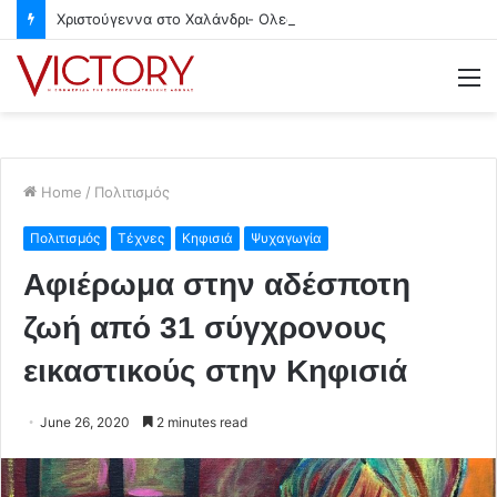
Χριστούγεννα στο Χαλάνδρι- Ολες οι εκδηλώσεις του Δήμου
M
Home
/
Πολιτισμός
Πολιτισμός
Τέχνες
Κηφισιά
Ψυχαγωγία
Αφιέρωμα στην αδέσποτη
ζωή από 31 σύγχρονους
εικαστικούς στην Κηφισιά
June 26, 2020
2 minutes read