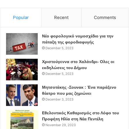
αφομοιώσουν τον σωστό ρόλο απέναντι στα ζώα.
Φαίνεται να ξεχνάμε πως ένα “αθώο παιχνίδι”
Popular
Recent
Comments
πειράγματος σε μικρή ηλικία μπορεί να μετατραπεί
εύκολα σε έναν ενήλικα που δε θα διστάσει να
κακοποιήσει ένα ζώο.
Νέο φορολογικό νομοσχέδιο για την
πάταξη της φοροδιαφυγής
December 5, 2023
Χριστούγεννα στο Χαλάνδρι- Ολες οι
εκδηλώσεις του Δήμου
December 5, 2023
Μητσοτάκης -Σουνακ : Ένα παράξενο
θέατρο που μας ζημιώνει
December 3, 2023
Εθελοντικός Καθαρισμός στο Λόφο του
Προφήτη Ηλία στη Νέα Πεντέλη
November 29, 2023