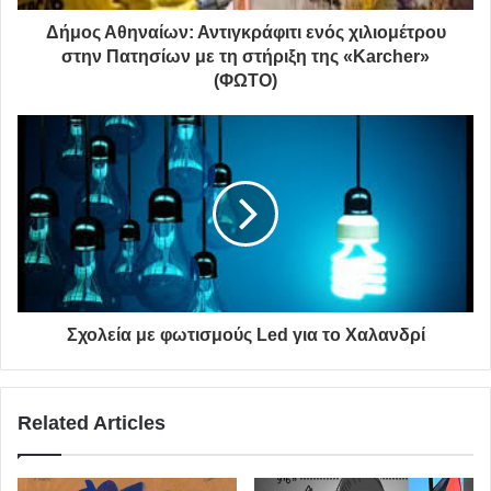
Δήμος Αθηναίων: Αντιγκράφιτι ενός χιλιομέτρου
στην Πατησίων με τη στήριξη της «Karcher»
(ΦΩΤΟ)
Σχολεία με φωτισμούς Led για το Χαλανδρί
Cécile Balthazard, Amis pour la vie, 90x60cm, Ακρυλικά σε καμβά
Η έκθεση με τίτλο “S(tr)ay a little prayer for me”
Related Articles
παρουσιάζεται στο εμβληματικό περιβάλλον του
Ιδρύματος Εικαστικών Τεχνών Τσιχριτζή
στην Κηφισιά