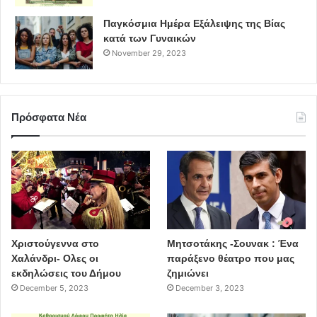
Ελένη Τσοτσορού, Playful Existence, 100x150cm, Μικτή τεχνική
Παγκόσμια Ημέρα Εξάλειψης της Βίας
σε καμβά
κατά των Γυναικών
November 29, 2023
Πρόσφατα Νέα
Χριστούγεννα στο
Μητσοτάκης -Σουνακ : Ένα
Χαλάνδρι- Ολες οι
παράξενο θέατρο που μας
Ιάκωβος Κολλάρος, Είμαι Ελεύθερο – Το μάτι του δικού μου Θεού,
εκδηλώσεις του Δήμου
ζημιώνει
100x150cm, Ακρυλικά σε καμβά
December 5, 2023
December 3, 2023
Ας μην εξαντλούμε, λοιπόν, τα αποθέματα της
τρυφερότητας και της στοργής μας στον κοινωνικό μας