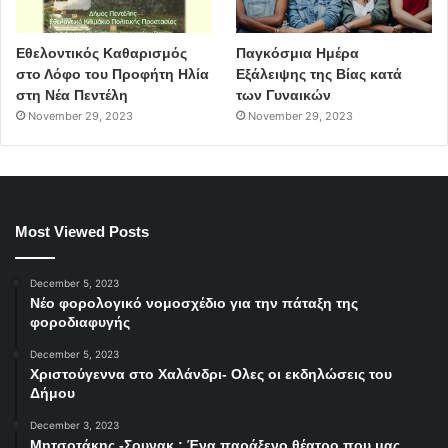
Εθελοντικός Καθαρισμός
Παγκόσμια Ημέρα
στο Λόφο του Προφήτη Ηλία
Εξάλειψης της Βίας κατά
στη Νέα Πεντέλη
των Γυναικών
November 29, 2023
November 29, 2023
Most Viewed Posts
December 5, 2023
Νέο φορολογικό νομοσχέδιο για την πάταξη της
φοροδιαφυγής
December 5, 2023
Χριστούγεννα στο Χαλάνδρι- Ολες οι εκδηλώσεις του
Δήμου
December 3, 2023
Μητσοτάκης -Σουνακ : Ένα παράξενο θέατρο που μας