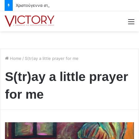
Χριστούγεννα στο Χαλάνδρι- Ολες οι εκδηλώσεις του Δήμου
M
Home
/
S(tr)ay a little prayer for me
S(tr)ay a little prayer
for me