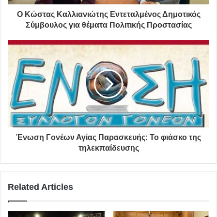
Ο Κώστας Καλλιανιώτης Εντεταλμένος Δημοτικός
Σύμβουλος για θέματα Πολιτικής Προστασίας
ΠΗΓΗ: tvxs.gr
έγγραφο
ανασφάλιστοι
ΜΕΘ
εμπιστευτικό
ιδιωτικές ΜΕΘ
Ένωση Γονέων Αγίας Παρασκευής: Το φιάσκο της
τηλεκπαίδευσης
Related Articles