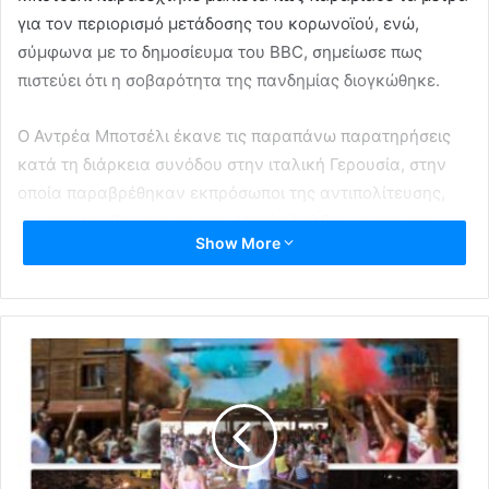
για τον περιορισμό μετάδοσης του κορωνοϊού, ενώ,
σύμφωνα με το δημοσίευμα του BBC, σημείωσε πως
πιστεύει ότι η σοβαρότητα της πανδημίας διογκώθηκε.
Ο Αντρέα Μποτσέλι έκανε τις παραπάνω παρατηρήσεις
κατά τη διάρκεια συνόδου στην ιταλική Γερουσία, στην
οποία παραβρέθηκαν εκπρόσωποι της αντιπολίτευσης,
συμπεριλαμβανομένου του Ματέο Σαλβίνι, ηγέτη της
Show More
ακροδεξιάς στη χώρα.
Ο Αντρέα Μποτσέλι ζητάει από τους Ιταλούς να μην
υπακούουν στα μέτρα
Ο 61 ετών Αντρέα Μποτσέλι τόνισε στην ομιλία του πως
παράκουσε τα μέτρα για τον περιορισμό μετάδοσης του
κορωνοϊού,
«γιατί δεν νομίζω ότι ήταν σωστό ή υγιεινό να
μένω σπίτι στην ηλικία μου. Είμαι μιας κάποιας ηλικίας
και χρειάζομαι τον ήλιο και τη βιταμίνη D»
.