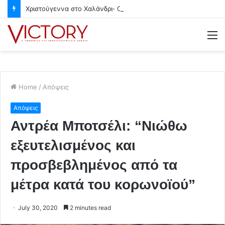
Χριστούγεννα στο Χαλάνδρι- Ολες οι εκδηλώσεις του Δήμου
M
Home
/
Απόψεις
Απόψεις
Αντρέα Μποτσέλι: “Νιώθω
εξευτελισμένος και
προσβεβλημένος από τα
μέτρα κατά του κορωνοϊού”
July 30, 2020
2 minutes read