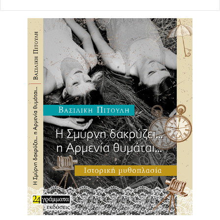
Δείτε το Βίντεο
ΕΔΩ
Πηγή: iefimerida.gr
covid-19
κορονοϊός
μέτρα
Δήλωση
Αντρέα Μποτσέλι