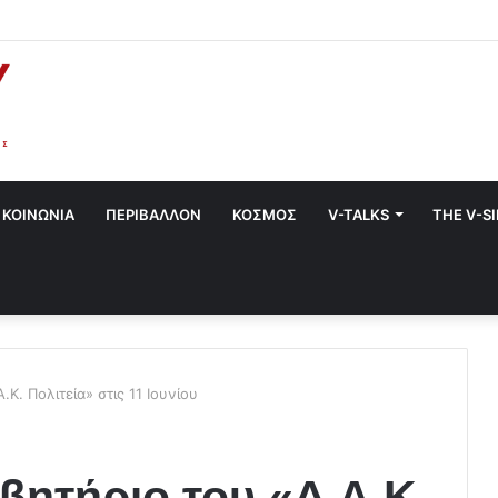
στο Χαλάνδρι- Ολες οι εκδηλώσεις του Δήμου
ΚΟΙΝΩΝΙΑ
ΠΕΡΙΒΑΛΛΟΝ
ΚΟΣΜΟΣ
V-TALKS
THE V-S
.Κ. Πολιτεία» στις 11 Ιουνίου
βητήριο του «Δ.Α.Κ.