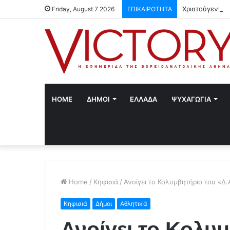
Χριστούγεννα 
Friday, August 7 2026
ΕΠΙΚΑΙΡΟΤΗΤΑ
HOME
ΔΗΜΟΙ
ΕΛΛΑΔΑ
ΨΥΧΑΓΩΓΙΑ
Home
/
Κηφισιά
/
Ανοίγει το Κολυμβητήριο του «Δ.Α
Κηφισιά
Δήμοι
Αθλητικά
Ανοίγει το Κολυμ