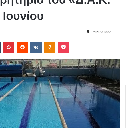
 Ιουνίου
1 minute read
Tumblr
Pinterest
Reddit
VKontakte
Odnoklassniki
Pocket