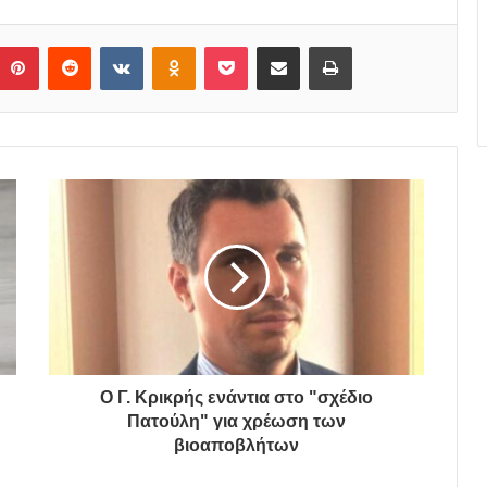
Pinterest
Reddit
VKontakte
Odnoklassniki
Pocket
Share via Email
Print
Ο Γ. Κρικρής ενάντια στο "σχέδιο
Πατούλη" για χρέωση των
βιοαποβλήτων