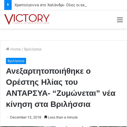
Χριστούγεννα στο Χαλάνδρι- Ολες οι εκδηλώσεις του Δήμου
M
Home
/
Βριλήσσια
Βριλήσσια
Ανεξαρτητοποιήθηκε ο
Ορέστης Ηλίας του
ΑΝΤΑΡΣΥΑ- “Ζυμώνεται” νέα
κίνηση στα Βριλήσσια
December 13, 2018
Less than a minute