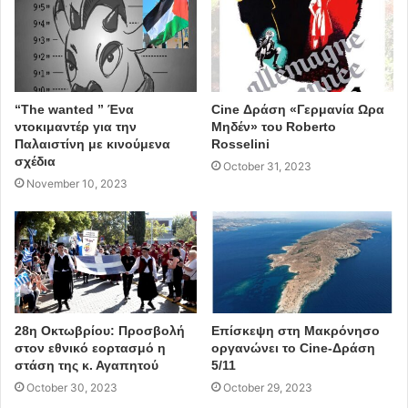
“The wanted ” Ένα
Cine Δράση «Γερμανία Ωρα
ντοκιμαντέρ για την
Μηδέν» του Roberto
Παλαιστίνη με κινούμενα
Rosselini
σχέδια
October 31, 2023
November 10, 2023
28η Οκτωβρίου: Προσβολή
Επίσκεψη στη Μακρόνησο
στον εθνικό εορτασμό η
οργανώνει το Cine-Δράση
στάση της κ. Αγαπητού
5/11
October 30, 2023
October 29, 2023