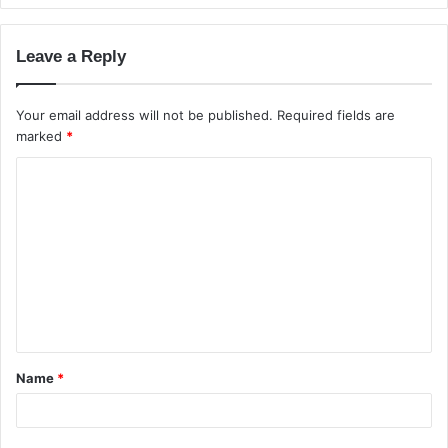
Leave a Reply
Your email address will not be published.
Required fields are
marked
*
C
o
m
m
e
n
t
Name
*
*