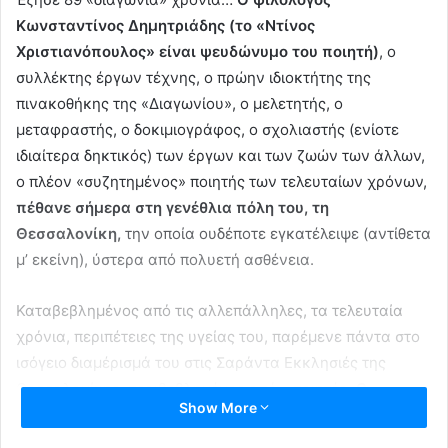
Κωνσταντίνος Δημητριάδης (το «Ντίνος
Χριστιανόπουλος» είναι ψευδώνυμο του ποιητή)
, ο
συλλέκτης έργων τέχνης, ο πρώην ιδιοκτήτης της
πινακοθήκης της «Διαγωνίου», ο μελετητής, ο
μεταφραστής, ο δοκιμιογράφος, ο σχολιαστής (ενίοτε
ιδιαίτερα δηκτικός) των έργων και των ζωών των άλλων,
ο πλέον «συζητημένος» ποιητής των τελευταίων χρόνων,
πέθανε σήμερα στη γενέθλια πόλη του, τη
Θεσσαλονίκη,
την οποία ουδέποτε εγκατέλειψε (αντίθετα
μ’ εκείνη), ύστερα από πολυετή ασθένεια.
Καταβεβλημένος από τις αλλεπάλληλες, τα τελευταία
χρόνια, περιπέτειες της υγείας του, παρέμενε πάντα στο
ισόγειο διαμέρισμά του στις Σαράντα Εκκλησιές της
Θεσσαλονίκης, περιβεβλημένος από …ποιητές.
Ο
Show More
Καβάφης κι ο Τσιτσάνης σε κάδρα στον τοίχο πάνω
από το γραφείο του.