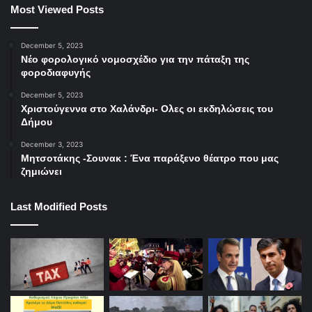
Most Viewed Posts
και εμείς που πετάμε το τσιγάρο μας στον δρόμο. Κι αν η
λογοτεχνία μας κατάντησε σκάρτη, μήπως δεν φταίει και
December 5, 2023
η δική μας σκαρταδούρα;”).
Νέο φορολογικό νομοσχέδιο για την πάταξη της
φοροδιαφυγής
December 5, 2023
Χριστούγεννα στο Χαλάνδρι- Ολες οι εκδηλώσεις του
Δήμου
December 3, 2023
Μητσοτάκης -Σουνακ : Ένα παράξενο θέατρο που μας
ζημιώνει
Last Modified Posts
Ανήμερα της παγκόσμιας μέρας της ποίησης, της πρώτης
μέρας της Άνοιξης, ανήμερα και των γενεθλίων του (προ
πενταετίας) ο ποιητής Ντίνος Χριστιανόπουλος,
απαντούσε στην ερώτηση του ΑΠΕ-ΜΠΕ:
«Σε τι βοηθά