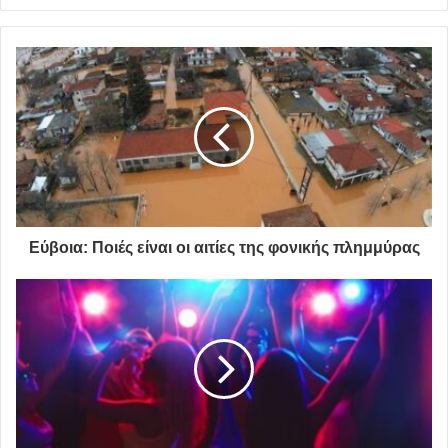
Γεννήθηκε στις 21 Μαρτίου του 1931. Χρόνια μετά, η
ημέρα της γέννησής του (Εαρινό ηλιοστάσιο- πρώτη μέρα
της Άνοιξης), έμελλε να χρισθεί ως… «παγκόσμια μέρα
της ποίησης».
«Δεν θέλω και πολύ τις αυτοβιογραφίες, γιατί μου δίνουν
την εντύπωση ότι ξόφλησα κι ότι δεν έχω πια να κάνω
τίποτα άλλο παρά να βυθίζομαι στις αναμνήσεις…»
,
Εύβοια: Ποιές είναι οι αιτίες της φονικής πλημμύρας
έλεγε.
Στην εφηβεία αμφιταλαντευόταν για το εάν θα σπουδάσει
θεολογία (πήγαινε στο κατηχητικό και είχε αναφέρει πως
είχε επηρεαστεί) ή να σπουδάσει στη Σχολή Καλών
Τεχνών. Τελικά αποφάσισε να γίνει φιλόλογος και
φοίτησε στο τμήμα Φιλολογίας του Αριστοτελείου
Πανεπιστημίου Θεσσαλονίκης (αποφοίτησε στα 1954)