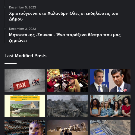
απόλυτα «κακά» και συνεπώς εχθρικά. Άπαξ και αφεθεί
December 5, 2023
Χριστούγεννα στο Χαλάνδρι- Ολες οι εκδηλώσεις του
όμως ο άνθρωπος στην περιορισμένη οπτική της σχίσης, η
Δήμου
εκδήλωση βίας είναι απλά ζήτημα χρόνου και
December 3, 2023
συνθηκών”.
Μητσοτάκης -Σουνακ : Ένα παράξενο θέατρο που μας
ζημιώνει
Last Modified Posts