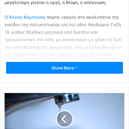
μεγαλύτερη γίνεται η οργή, η θλίψη, η απόγνωση.
Ο
Άλκης Καμπανός
πέφτει νεκρός στα σκαλοπάτια της
εισόδου της πολυκατοικίας επί της οδού Θεοδώρου Γαζή
18, καθώς δέχθηκε μαχαιριά από δρεπάνι και
τραυματίστηκε στο πόδι, με αποτέλεσμα να χάσει τη ζωή
του από ακατάσχετη αιμορραγία, ενώ οι άλλοι δύο φίλοι
που βρίσκονταν μαζί του έφεραν τραύματα, ωστόσο η
ζωή τους δεν τέθηκε σε κίνδυνο.
Show More
Θύμα τυφλής οπαδικής βίας
Ο Άλκης “τόλμησε” να είναι… Άρης και αυτό
οδήγησε
στους δολοφόνους του
να του αφαιρέσουν τη ζωή, αν και
στη μεγάλη δίκη που
βρίσκεται σε εξέλιξη οι “12”
αρνήθηκαν όλες τις κατηγορίες.
Μεγάλα οπαδικά κινήματαν της χώρας, εξέδωσαν από