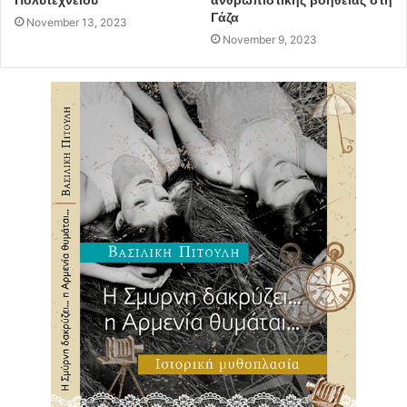
Γάζα
November 13, 2023
November 9, 2023
Ο Νίκος Σταθόπουλος
Η συνέντευξη στον Κυριάκο Δημητρόπουλο
-κ.Σταθόπουλε συμπληρώνεται ένας χρόνος από την
τραγική απώλεια του Άλκη Καμπανού και θα ήθελα να
σας ρωτήσω αρχικά το πως είχατε αντιδράσει στο
άκουσμα αυτής της είδησης;
“Ένιωσα, όπως όλοι οι πολιτισμένοι και ευαίσθητοι
άνθρωποι: μεγάλη θλίψη, αλλά και αμηχανία, απορία και
οργή, καθώς και μία έντονη εσωτερική αναστάτωση, υπό
την μορφή της ανάγκης για κάποια δράση”.