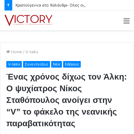
Χριστούγεννα στο Χαλάνδρι- Ολες οι εκδηλώσεις του Δήμου
M
Home
/
V-talks
V-talks
Συνεντεύξεις
Νέα
Ειδήσεις
Ένας χρόνος δίχως τον Άλκη:
Ο ψυχίατρος Νίκος
Σταθόπουλος ανοίγει στην
“V” το φάκελο της νεανικής
παραβατικότητας