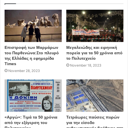
19χρονου, ενώ εξέφρασε και μια προσωπική ελπίδα.
Επιστροφή των Μαρμάρων
Μεγαλειώδης και ειρηνική
του Παρθενώνα:Στο πλευρό
πορεία για τα 50 χρόνια από
της Ελλάδας η εφημερίδα
το Πολυτεχνείο
Times
November 18, 2023
November 28, 2023
«Αργώ»: Τιμά τα 50 χρόνια
Τετράωρες παύσεις πυρών
από την εξέγερση του
για την είσοδο
Πολυτεχνείου
ανθρωπιστικής βοήθειας στη