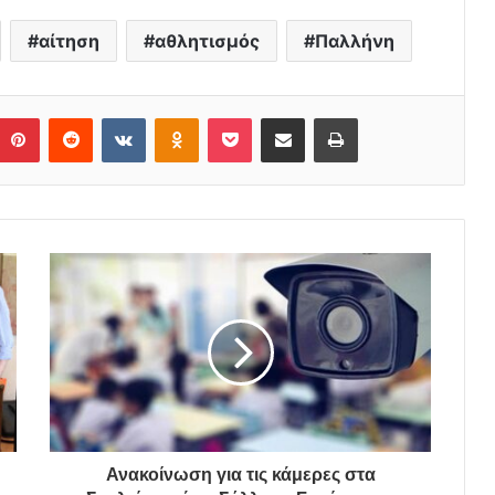
αίτηση
αθλητισμός
Παλλήνη
Pinterest
Reddit
VKontakte
Odnoklassniki
Pocket
Share via Email
Print
Ανακοίνωση για τις κάμερες στα