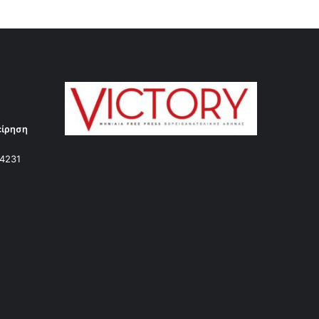
είρηση
14231