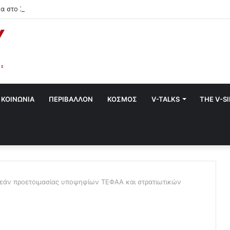
α στο Χαλάνδρι- Ολες οι εκδηλώσεις του Δήμου
ΚΟΙΝΩΝΙΑ
ΠΕΡΙΒΑΛΛΟΝ
ΚΟΣΜΟΣ
V-TALKS
THE V-S
εάν προετοιμασίας υποψηφίων ΤΕΦΑΑ και στρατιωτικών