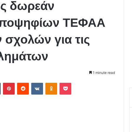
ς δωρεάν
 υποψηφίων ΤΕΦΑΑ
 σχολών για τις
θλημάτων
1 minute read
Tumblr
Pinterest
Reddit
VKontakte
Odnoklassniki
Pocket