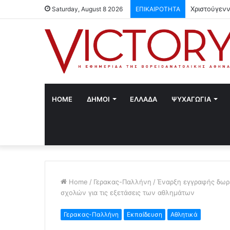
Χριστούγενν
Saturday, August 8 2026
ΕΠΙΚΑΙΡΟΤΗΤΑ
HOME
ΔΗΜΟΙ
ΕΛΛΑΔΑ
ΨΥΧΑΓΩΓΙΑ
Home
/
Γερακας-Παλλήνη
/
Έναρξη εγγραφής δωρ
σχολών για τις εξετάσεις των αθλημάτων
Γερακας-Παλλήνη
Εκπαίδευση
Αθλητικά