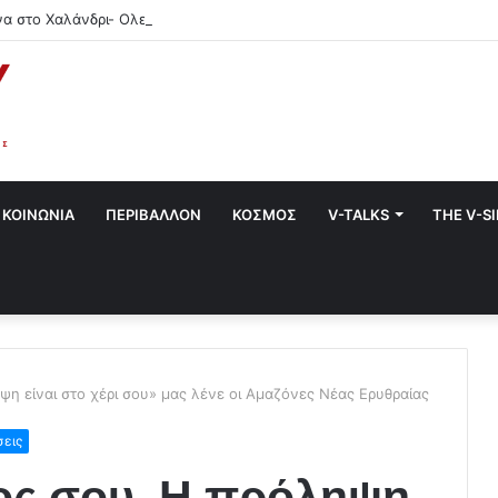
να στο Χαλάνδρι- Ολες οι εκδηλώσεις του Δήμου
ΚΟΙΝΩΝΙΑ
ΠΕΡΙΒΑΛΛΟΝ
ΚΟΣΜΟΣ
V-TALKS
THE V-S
ψη είναι στο χέρι σου» μας λένε οι Αμαζόνες Νέας Ερυθραίας
σεις
ος σου. Η πρόληψη