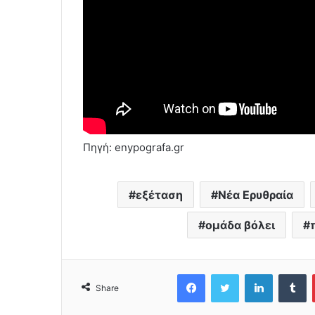
Πηγή: enypografa.gr
εξέταση
Νέα Ερυθραία
ομάδα βόλει
Facebook
Twitter
LinkedIn
Tumblr
Share