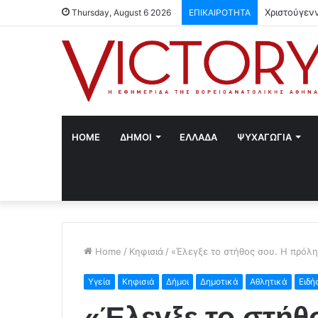
Χριστούγεν
Thursday, August 6 2026
ΕΠΙΚΑΙΡΟΤΗΤΑ
HOME
ΔΗΜΟΙ
ΕΛΛΑΔΑ
ΨΥΧΑΓΩΓΙΑ
Home
/
Κηφισιά
/
«Έλεγξε το στήθος σου. Η πρόλη
Υγεία
Κηφισιά
Δήμοι
Δημοτικά
Αθλητικά
Ειδή
«Έλεγξε το στήθ