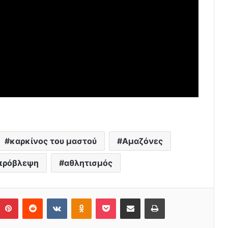
καρκίνος του μαστού
Αμαζόνες
πρόβλεψη
αθλητισμός
Pinterest
Reddit
VKontakte
Odnoklassniki
Pocket
Share via Email
Print