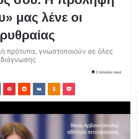
υ» μας λένε οι
Ερυθραίας
ιή πρότυπα, γνωστοποιούν σε όλες
ς διάγνωσης
2 minutes read
Tumblr
Pinterest
Reddit
VKontakte
Odnoklassniki
Pocket