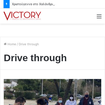
Χριστούγεννα στο Χαλάνδρι- Ολες οι εκδηλώσεις του Δήμου
M
Home
/
Drive through
Drive through