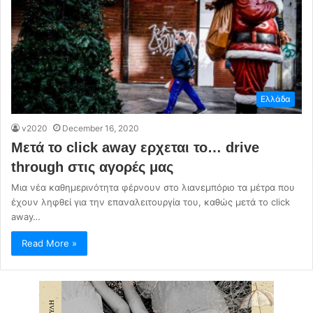
Ελλάδα
v2020
December 16, 2020
Μετά το click away ερχεται το… drive
through στις αγορές μας
Μια νέα καθημερινότητα φέρνουν στο λιανεμπόριο τα μέτρα που
έχουν ληφθεί για την επαναλειτουργία του, καθώς μετά το click
away…
Read More »