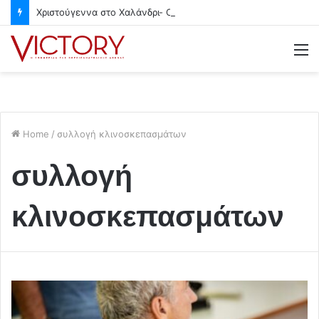
Χριστούγεννα στο Χαλάνδρι- Ολες οι εκδηλώσεις του Δήμου
M
Home
/
συλλογή κλινοσκεπασμάτων
συλλογή
κλινοσκεπασμάτων