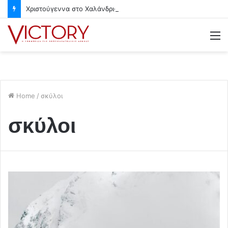
Χριστούγεννα στο Χαλάνδρι- Ολες οι εκδηλώσεις του Δήμου
M
Home
/
σκύλοι
σκύλοι