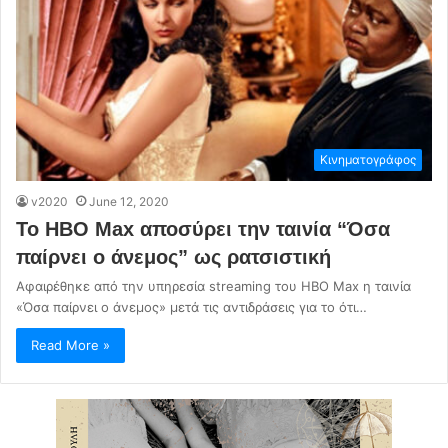
Κινηματογράφος
v2020
June 12, 2020
Το HBO Max αποσύρει την ταινία “Όσα
παίρνει ο άνεμος” ως ρατσιστική
Αφαιρέθηκε από την υπηρεσία streaming του HBO Max η ταινία
«Όσα παίρνει ο άνεμος» μετά τις αντιδράσεις για το ότι…
Read More »