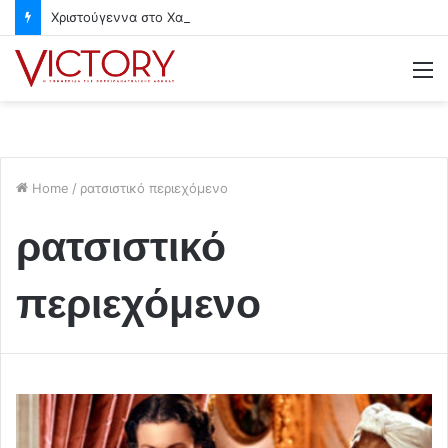
Χριστούγεννα στο Χαλάνδρι- Ολες οι εκδηλώσεις του Δήμου
M
Home
/
ρατσιστικό περιεχόμενο
ρατσιστικό
περιεχόμενο