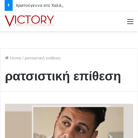
Χριστούγεννα στο Χαλάνδρι- Ολες οι εκδηλώσεις του Δήμου
M
Home
/
ρατσιστική επίθεση
ρατσιστική επίθεση