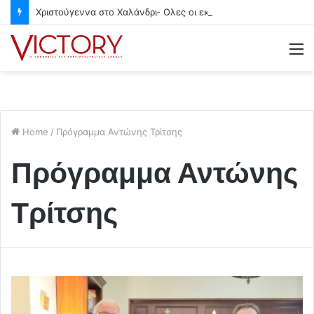
Χριστούγεννα στο Χαλάνδρι- Ολες οι εκδηλώσεις του Δήμου
M
Home
/
Πρόγραμμα Αντώνης Τρίτσης
Πρόγραμμα Αντώνης
Τρίτσης