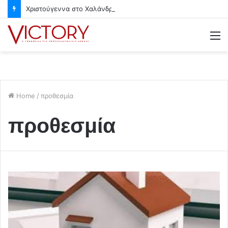
Χριστούγεννα στο Χαλάνδρι- Ολες οι εκδηλώσεις του Δήμου
M
Home
/
προθεσμία
προθεσμία