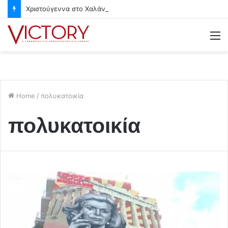
Χριστούγεννα στο Χαλάνδρι- Ολες οι εκδηλώσεις του Δήμου
M
Home
/
πολυκατοικία
πολυκατοικία