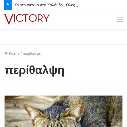
Χριστούγεννα στο Χαλάνδρι- Ολες οι εκδηλώσεις του Δήμου
M
Home
/
περίθαλψη
περίθαλψη