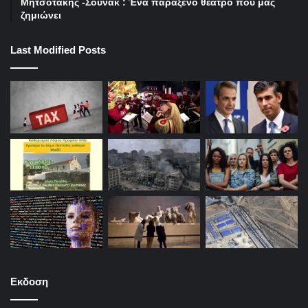
Μητσοτάκης -Σουνακ : Ένα παράξενο θέατρο που μας
ζημιώνει
Last Modified Posts
Εκδοση