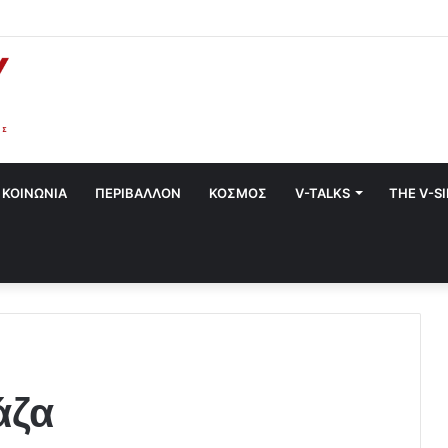
στο Χαλάνδρι- Ολες οι εκδηλώσεις του Δήμου
ΚΟΙΝΩΝΙΑ
ΠΕΡΙΒΑΛΛΟΝ
ΚΟΣΜΟΣ
V-TALKS
THE V-S
άζα