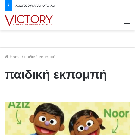
Χριστούγεννα στο Χαλάνδρι- Ολες οι εκδηλώσεις του Δήμου
M
Home
/
παιδική εκπομπή
παιδική εκπομπή