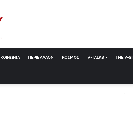
στο Χαλάνδρι- Ολες οι εκδηλώσεις του Δήμου
ΚΟΙΝΩΝΙΑ
ΠΕΡΙΒΑΛΛΟΝ
ΚΟΣΜΟΣ
V-TALKS
THE V-S