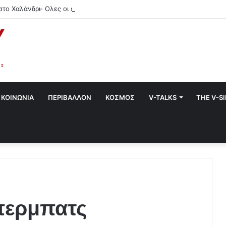
στο Χαλάνδρι- Ολες οι εκδηλώσεις του Δήμου
ΚΟΙΝΩΝΙΑ
ΠΕΡΙΒΑΛΛΟΝ
ΚΟΣΜΟΣ
V-TALKS
THE V-S
περμπατς