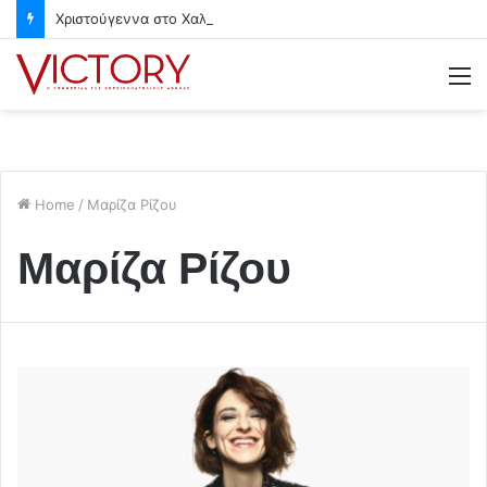
Χριστούγεννα στο Χαλάνδρι- Ολες οι εκδηλώσεις του Δήμου
M
Home
/
Μαρίζα Ρίζου
Μαρίζα Ρίζου