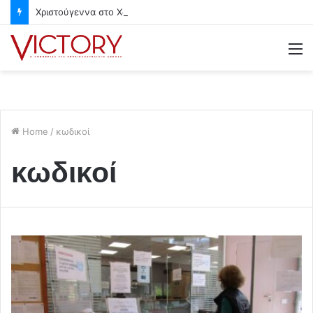
Χριστούγεννα στο Χαλάνδρι- Ολες οι εκδηλώσεις του Δήμου
M
Home
/
κωδικοί
κωδικοί