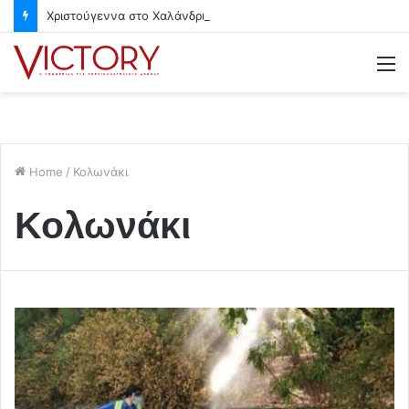
Χριστούγεννα στο Χαλάνδρι- Ολες οι εκδηλώσεις του Δήμου
M
Home
/
Κολωνάκι
Κολωνάκι