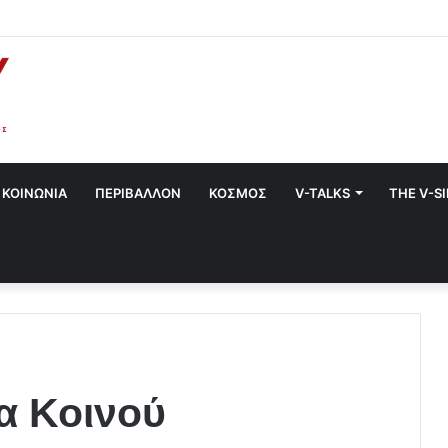
α στο Χαλάνδρι- Ολες οι εκδηλώσεις του Δήμου
ΚΟΙΝΩΝΙΑ
ΠΕΡΙΒΑΛΛΟΝ
ΚΟΣΜΟΣ
V-TALKS
THE V-S
α Κοινού