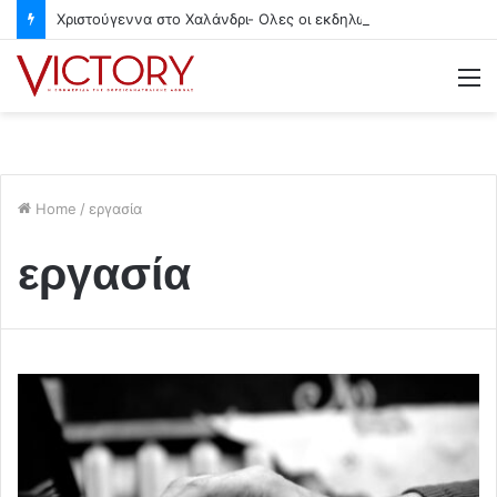
Χριστούγεννα στο Χαλάνδρι- Ολες οι εκδηλώσεις του Δήμου
M
Home
/
εργασία
εργασία