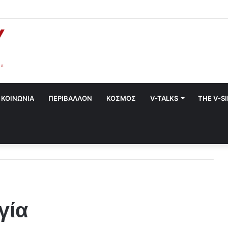
στο Χαλάνδρι- Ολες οι εκδηλώσεις του Δήμου
ΚΟΙΝΩΝΙΑ
ΠΕΡΙΒΑΛΛΟΝ
ΚΟΣΜΟΣ
V-TALKS
THE V-S
γία