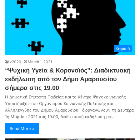
Κηφισιά
v2020
March 1, 2021
“Ψυχική Υγεία & Κορονοϊός”: Διαδικτυακή
εκδήλωση από τον Δήμο Αμαρουσίου
σήμερα στις 19.00
Η Δημοτική Επιτροπή Παιδείας και το Κέντρο Ψυχοκοινωνικής
Υποστήριξης του Οργανισμού Κοινωνικής Πολιτικής και
Αλληλεγγύης του Δήμου Αμαρουσίου διοργανώνουν τη Δευτέρα
1η Μαρτίου 2021 στις 19:00, διαδικτυακή εκδήλωση με…
Read More »