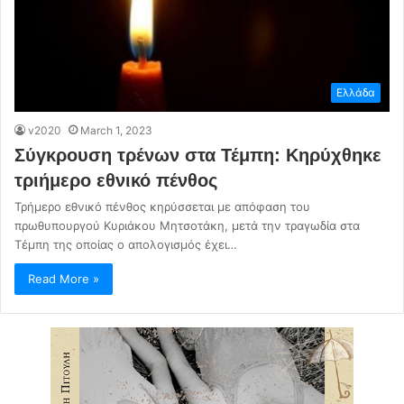
Ελλάδα
v2020
March 1, 2023
Σύγκρουση τρένων στα Τέμπη: Κηρύχθηκε
τριήμερο εθνικό πένθος
Τρήμερο εθνικό πένθος κηρύσσεται με απόφαση του
πρωθυπουργού Κυριάκου Μητσοτάκη, μετά την τραγωδία στα
Τέμπη της οποίας ο απολογισμός έχει…
Read More »