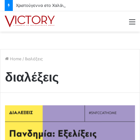
Χριστούγεννα στο Χαλάνδρι- Ολες οι εκδηλώσεις του Δήμου
M
Home
/
διαλέξεις
διαλέξεις