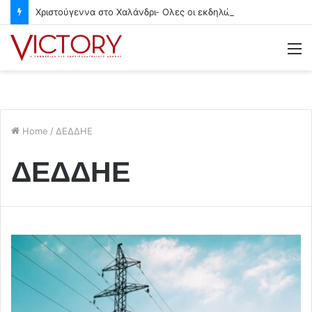
Χριστούγεννα στο Χαλάνδρι- Ολες οι εκδηλώσεις του Δήμου
M
Home
/
ΔΕΔΔΗΕ
ΔΕΔΔΗΕ