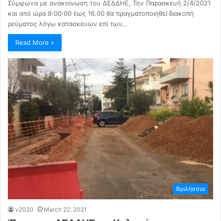
Σύμφωνα με ανακοίνωση του ΔΕΔΔΗΕ, Την Παρασκευή 2/4/2021
και από ώρα 8:00:00 έως 16.00 θα πραγματοποιηθεί διακοπή
ρεύματος λόγω κατασκευών επί των…
Read More »
Βριλήσσια
v2020
March 22, 2021