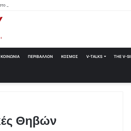
στο Χαλάνδρι- Ολες οι εκδηλώσεις του Δήμου
ΚΟΙΝΩΝΙΑ
ΠΕΡΙΒΑΛΛΟΝ
ΚΟΣΜΟΣ
V-TALKS
THE V-S
κές Θηβών