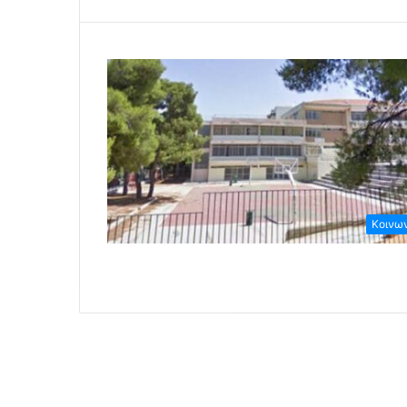
Κοινω