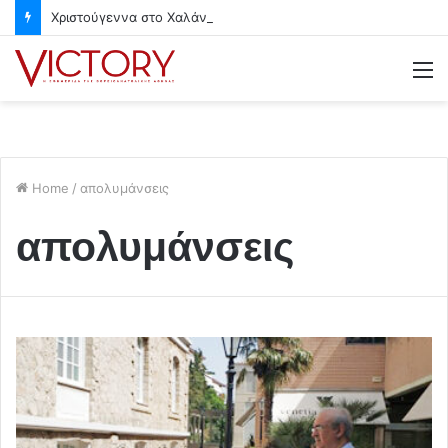
Χριστούγεννα στο Χαλάνδρι- Ολες οι εκδηλώσεις του Δήμου
M
Home
/
απολυμάνσεις
απολυμάνσεις