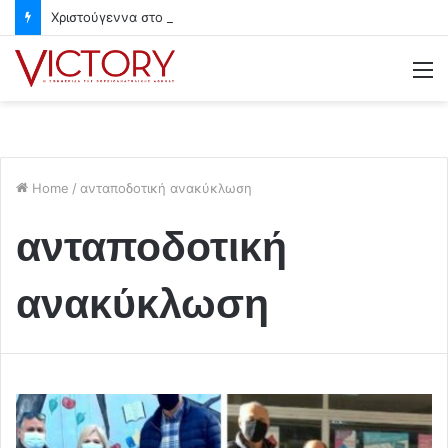
Χριστούγεννα στο Χαλάνδρι- Ολες οι εκδηλώσεις του Δήμου
M
Home
/
ανταποδοτική ανακύκλωση
ανταποδοτική
ανακύκλωση