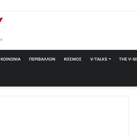
 στο Χαλάνδρι- Ολες οι εκδηλώσεις του Δήμου
ΚΟΙΝΩΝΙΑ
ΠΕΡΙΒΑΛΛΟΝ
ΚΟΣΜΟΣ
V-TALKS
THE V-S