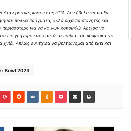
α όταν μετακομίσαμε στις ΗΠΑ. Δεν ήθελα να παίξω
νέβησαν πολλά πράγματα, αλλά είχα προπονητές και
 περισσότερο για να κοινωνικοποιηθώ. Άρχισα να
και πιο γρήγορος από αυτά τα παιδιά και σκέφτηκα ότι
αιχνίδι. Απλώς συνέχισα να βελτιώνομαι από εκεί και
er Bowl 2023
Pinterest
Reddit
VKontakte
Odnoklassniki
Pocket
Share via Email
Print