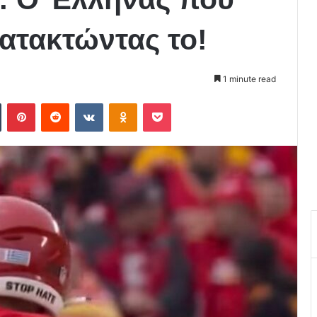
κατακτώντας το!
1 minute read
Tumblr
Pinterest
Reddit
VKontakte
Odnoklassniki
Pocket