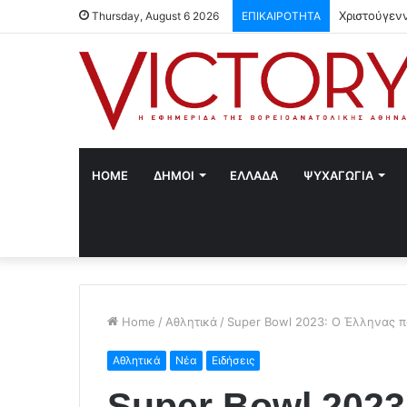
Χριστούγεν
Thursday, August 6 2026
ΕΠΙΚΑΙΡΟΤΗΤΑ
HOME
ΔΗΜΟΙ
ΕΛΛΑΔΑ
ΨΥΧΑΓΩΓΙΑ
Home
/
Αθλητικά
/
Super Bowl 2023: Ο Έλληνας π
Αθλητικά
Νέα
Ειδήσεις
Super Bowl 202