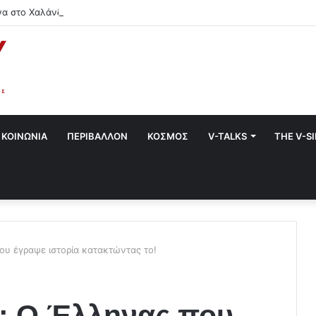
να στο Χαλάνδρι- Ολες οι εκδηλώσεις του Δήμου
ΚΟΙΝΩΝΙΑ
ΠΕΡΙΒΑΛΛΟΝ
ΚΟΣΜΟΣ
V-TALKS
THE V-S
ου έγραψε ιστορία κατακτώντας το!
3: Ο Έλληνας που