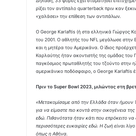
Δηλαδή, 33 φορές έχει σταματήσει επιτυχημέν
ρίξει τον αντίπαλο quarterback πριν καν ξεκιν
«χαλάσει» την επίθεση των αντιπάλων.
Ο George Karlaftis (ή στα ελληνικά Γιώργος Κ
του 2001. Ο αθλητής του NFL μεγάλωσε στην 
και η μητέρα του Αμερικάνα. Ο ίδιος προέρχε
Καρλαύτης ήταν ακοντιστής της ομάδας του Π
παγκόσμιος πρωταθλητής του τζούντο στην ηλ
αμερικάνικο ποδόσφαιρο, ο George Karlaftis 
Πριν το Super Bowl 2023, μιλώντας στη βρετ
«Μετακομίσαμε από την Ελλάδα όταν ήμουν 1
για να είμαστε πιο κοντά στην οικογένεια τη
εδώ. Πιθανότατα ήταν κάτι που επρόκειτο να
περισσότερες ευκαιρίες εδώ. Η ζωή είναι λίγ
όπως η Αθήνα.