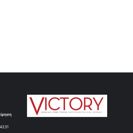
είρηση
14231