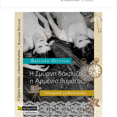
καθυστέρησε αρκετά τις διαδικασίες, αλλά ταυτόχρονα
μας πείσμωσε κιόλας. Τελικά, κατέληξα ότι το
e-shop
ά
νοιξε την κατάλληλη στιγμή, διότι δίνει την δυνατότητα
στον κόσμο να μπορεί να ψωνίζει από απόσταση και με
ασφάλεια και το πιο σημάντικο είναι ότι εχει πρόσβαση σε
όλες τις περιοχές της Ελλάδας.
Πώς άλλαξε το Black Tulip Project την καθημερινότητά
σου;
Η καθημερινότητα έχει αλλάξει πολύ. Παλιότερα δεν
ασχολιόμουν και τόσο με τα
social media,
τώρα πια
καθημερινά περνάω πολλές ωρες
στα μέσα κοινωνικής
δικτύωσης. Μελετάω τις ανάγκες του αγοραστικού
κοινού, τις τάσεις της μόδας και βρίσκω καινούργιες
συνεργασίες. Η ημέρα περιλαμβάνει πολλά ραντεβού με
προμηθευτές και πολλές μετακινήσεις εντός και εκτός