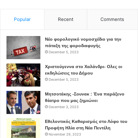
πόλεως κατά καιρους.
Popular
Recent
Comments
Γιατί να αγοράσει κάποιος από το Black Tulip;
Το Black Tulip Project
είναι μια
boutique
, ένα μαγαζί που
Νέο φορολογικό νομοσχέδιο για την
εξυπηρετεί τις ανάγκες σου αλλά σου προφέρει και
πάταξη της φοροδιαφυγής
προσωπικότητα.
Νιώθεις οικεία γιατί εδώ ο κάθε πελάτης
December 5, 2023
αντιμετωπίζεται μοναδικά, δεν είναι απρόσωπος, είναι ο
Χριστούγεννα στο Χαλάνδρι- Ολες οι
φίλος μας, ο γείτονας μας, είναι ο ΠΕΛΑΤΗΣ μας.
εκδηλώσεις του Δήμου
December 5, 2023
Τι προτιμούν οι γυναίκες μέχρι στιγμής;
Μητσοτάκης -Σουνακ : Ένα παράξενο
-Οι γυναίκες ανέκαθεν ήθελαν να συμβαδίζουν με τις
θέατρο που μας ζημιώνει
December 3, 2023
τάσεις της μόδας και της εποχής και έψαχναν το ποιοτικό
και το σύγχρονο.
Αυτό λοιπόν που παρατηρώ είναι ότι τα
Εθελοντικός Καθαρισμός στο Λόφο του
εσώρουχα έχουν πολύ μεγάλη ζήτηση, κυριως τα
Προφήτη Ηλία στη Νέα Πεντέλη
αισθησιακά σχέδια, γιατί πιστεύω ότι η γυναίκα αυτήν
November 29, 2023