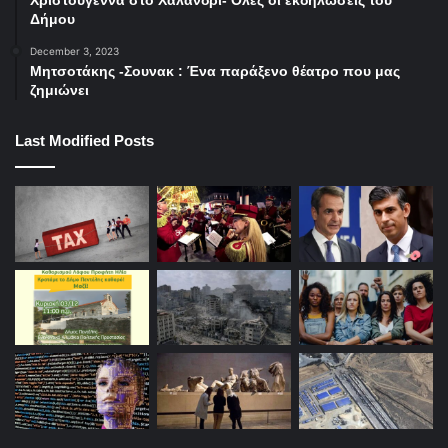
Χριστούγεννα στο Χαλάνδρι- Ολες οι εκδηλώσεις του
Δήμου
συνέντευξη
e-shop
December 3, 2023
Μητσοτάκης -Σουνακ : Ένα παράξενο θέατρο που μας
ζημιώνει
Black Tulip Project
Χριστίνα Γκουρτσιάδη
μαγιό
Last Modified Posts