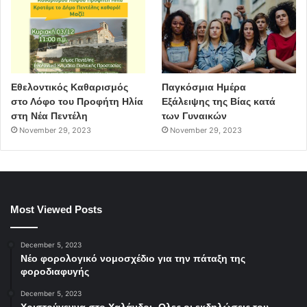
σχεδιαστές.
Ποια είναι η Χριστίνα και τι ονειρεύεται;
Η Χριστινα είναι εινα κορίτσι που αγαπάει πολύ την μόδα
Εθελοντικός Καθαρισμός
Παγκόσμια Ημέρα
στο Λόφο του Προφήτη Ηλία
Εξάλειψης της Βίας κατά
και θέλει να μοιράζεται αυτήν την αγάπη και τον
στη Νέα Πεντέλη
των Γυναικών
ενθουσιασμό με τον κόσμο.
November 29, 2023
November 29, 2023
Most Viewed Posts
December 5, 2023
Νέο φορολογικό νομοσχέδιο για την πάταξη της
φοροδιαφυγής
December 5, 2023