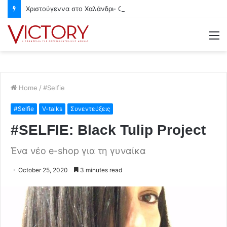
Χριστούγεννα στο Χαλάνδρι- Ολες οι εκδηλώσεις του Δήμου
M
Home
/
#Selfie
#Selfie
V-talks
Συνεντεύξεις
#SELFIE: Black Tulip Project
Ένα νέο e-shop για τη γυναίκα
October 25, 2020
3 minutes read