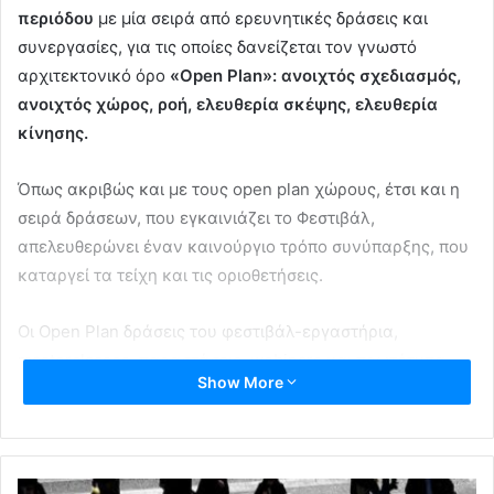
περιόδου
με μία σειρά από ερευνητικές δράσεις και
συνεργασίες, για τις οποίες δανείζεται τον γνωστό
αρχιτεκτονικό όρο
«Open Plan»: ανοιχτός σχεδιασμός,
ανοιχτός χώρος, ροή, ελευθερία σκέψης, ελευθερία
κίνησης.
Όπως ακριβώς και με τους open plan χώρους, έτσι και η
σειρά δράσεων, που εγκαινιάζει το Φεστιβάλ,
απελευθερώνει έναν καινούργιο τρόπο συνύπαρξης, που
καταργεί τα τείχη και τις οριοθετήσεις.
Οι Open Plan δράσεις του φεστιβάλ-εργαστήρια,
masterclasses, παραστάσεις, webinars και πρωτότυπα
Show More
καλλιτεχνικά έργα-
απευθύνονται σε επαγγελματίες
καλλιτέχνες, αλλά και στο ευρύτερο κοινό όλων των
ηλικιών.