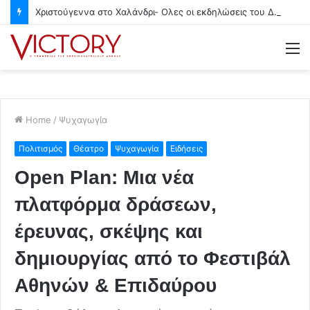
Χριστούγεννα στο Χαλάνδρι- Ολες οι εκδηλώσεις του Δήμου
M
Home
/
Ψυχαγωγία
Πολιτισμός
Θέατρο
Ψυχαγωγία
Ειδήσεις
Open Plan: Μια νέα
πλατφόρμα δράσεων,
έρευνας, σκέψης και
δημιουργίας από το Φεστιβάλ
Αθηνών & Επιδαύρου