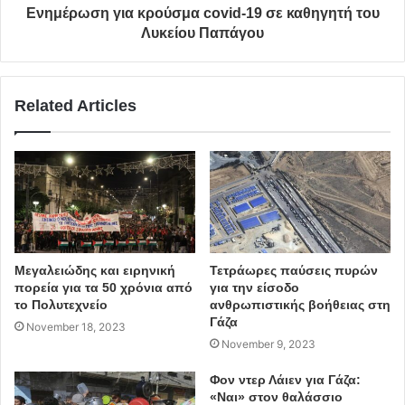
Ενημέρωση για κρούσμα covid-19 σε καθηγητή του
Λυκείου Παπάγου
Related Articles
Πρώτον, μας προετοιμάζει για το καλλιτεχνικό
πρόγραμμα του φεστιβάλ για το καλοκαίρι του 2021,
ξεκινώντας από δύο κύκλους που είχαν ήδη ανακοινωθεί
στον αρχικό σχεδιασμό του 2020 και εστιάζουν στην
πειραματική και ηλεκτρονική μουσική (Chronotopia σε
συνεργασία με το βερολινέζικο φεστιβάλ ηλεκτρονικής
και πειραματικής μουσικής CTM και το Goethe Institut
Μεγαλειώδης και ειρηνική
Τετράωρες παύσεις πυρών
Athen) και στη hip hop και street dance κουλτούρα
πορεία για τα 50 χρόνια από
για την είσοδο
(Layers of Street). Δεύτερον, φέρνει στο προσκήνιο το
το Πολυτεχνείο
ανθρωπιστικής βοήθειας στη
Γάζα
November 18, 2023
αρχαίο δράμα και το συνδέει με τη σύγχρονη δημιουργία
November 9, 2023
και την καθημερινή πρακτική. Τρίτον, το πρόγραμμα
απαντά στην ανάγκη των καλλιτεχνών (σκηνοθετών,
Φον ντερ Λάιεν για Γάζα:
«Ναι» στον θαλάσσιο
χορευτών, ηθοποιών, χορογράφων, μουσικών,