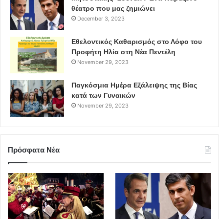
θέατρο που μας ζημιώνει
December 3, 2023
Εθελοντικός Καθαρισμός στο Λόφο του
Προφήτη Ηλία στη Νέα Πεντέλη
November 29, 2023
Παγκόσμια Ημέρα Εξάλειψης της Βίας
Πηγή: ΑΠΕ- ΜΠΕ
κατά των Γυναικών
November 29, 2023
Πολιτισμός
θέατρο
Πρόσφατα Νέα
Φεστιβάλ Αθηνών και Επιδαύρου
open plan
νέες δράσεις
μουσική