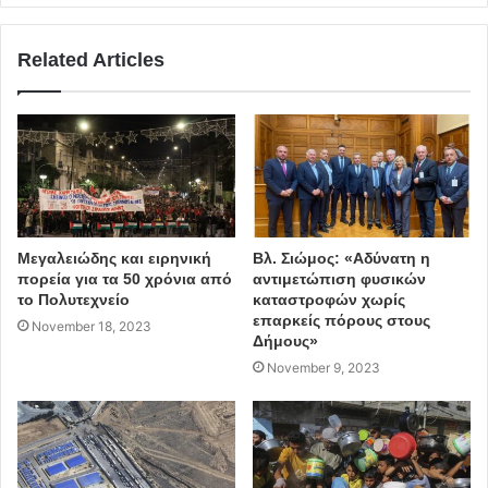
Από την πλευρά του ο Στηβ Βρανάκης, ο επικεφαλής
δημιουργικού (Chief Creative Officer) στην προεδρία της
Related Articles
κυβέρνησης, σημείωσε ότι η παρούσα επιμήκυνση
στοχεύει μεταξύ άλλων στην διεύρυνση της σαιζόν.
Να τονιστεί τέλος ότι στο επόμενο διάστημα θα
παρουσιαστεί και καμπάνια προβολής για την τόνωση του
εγχώριου τουρισμού.
Μεγαλειώδης και ειρηνική
Βλ. Σιώμος: «Αδύνατη η
πορεία για τα 50 χρόνια από
αντιμετώπιση φυσικών
το Πολυτεχνείο
καταστροφών χωρίς
επαρκείς πόρους στους
November 18, 2023
Δήμους»
November 9, 2023