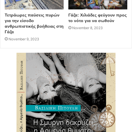
Τετράωρες παύσεις πυρών
Γάζα: Χιλιάδες φεύγουν προς
για την είσοδο
το νότο για να σωθούν
ανθρωπιστικής βοήθειας στη
November 8, 2023
Πηγή: ΑΠΕ – ΜΠΕ
Γάζα
November 9, 2023
ελλάδα
τουρισμός
καλοκαίρι 2020
Καμπάνια
Greek summer is a state of mind