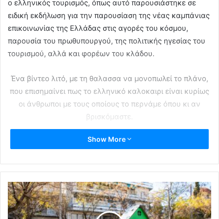
ο ελληνικός τουρισμός, όπως αυτό παρουσιάστηκε σε
ειδική εκδήλωση για την παρουσίαση της νέας καμπάνιας
επικοινωνίας της Ελλάδας στις αγορές του κόσμου,
παρουσία του πρωθυπουργού, της πολιτικής ηγεσίας του
τουρισμού, αλλά και φορέων του κλάδου.
Ένα βίντεο λιτό, με τη θαλασσα να μονοπωλεί το πλάνο,
που επισημαίνει πως το ελληνικό καλοκαιρι είναι κυρίως
οι άνθρωποι με τους οποίους το περνάμε όπου κι αν
βρισκόμαστε.
Show More
Στην επίσημη εκδήλωση της νέας τουριστικής καμπάνιας
επικοινωνίας της Ελλάδας ο υπουργός Τουρισμού
σημείωσε ότι η Ελλάδα ανοίγει την αγκαλιά της να
υποδεχτεί τους επισκέπτες της με κανόνες και ασφάλεια.
Στην εισαγωγική ομιλία της εκδήλωσης, ο κ. Θεοχάρης
εστίασε στη συνεργασία του υπουργείου Τουρισμού, του
ΕΟΤ και την Marketing Greece, που υλοποίησε την