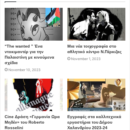
αναγνώστες του μέχρι αύριο το πρωί της Τετάρτης στις
7:00
το συγκλονιστικό ντοκιμαντέρ.
Δείτε το
ΕΔΩ
ΠΗΓΗ: news247.gr
“The wanted ” Ένα
Μια νέα τοιχογραφία στο
ντοκιμαντέρ για την
αθλητικό κέντρο Ν.Πέρκιζας
Παλαιστίνη με κινούμενα
November 1, 2023
σχέδια
November 10, 2023
Golden Dawn Girls
ντοκιμαντέρ
Cine Δράση «Γερμανία Ωρα
Εγγραφές στα καλλιτεχνικά
Μηδέν» του Roberto
εργαστήρια του Δήμου
Rosselini
Χαλανδρίου 2023-24