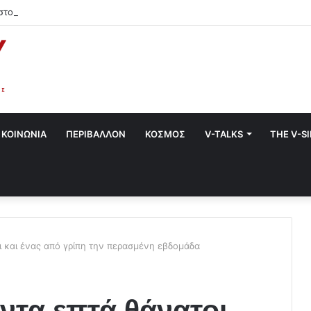
στο Χαλάνδρι- Ολες οι εκδηλώσεις του Δήμου
ΚΟΙΝΩΝΙΑ
ΠΕΡΙΒΑΛΛΟΝ
ΚΟΣΜΟΣ
V-TALKS
THE V-S
ι και ένας από γρίπη την περασμένη εβδομάδα
ντα επτά θάνατοι