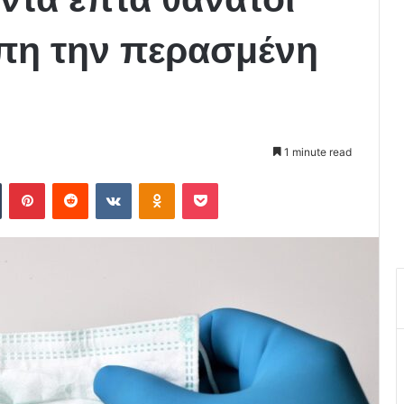
ίπη την περασμένη
1 minute read
Tumblr
Pinterest
Reddit
VKontakte
Odnoklassniki
Pocket