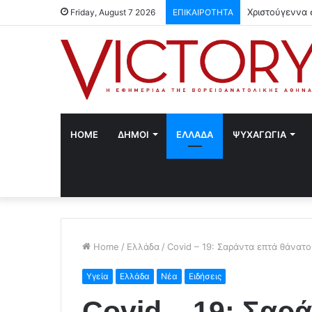
Χριστούγεννα 
Friday, August 7 2026
ΕΠΙΚΑΙΡΟΤΗΤΑ
HOME
ΔΗΜΟΙ
ΕΛΛΑΔΑ
ΨΥΧΑΓΩΓΙΑ
Home
/
Ελλάδα
/
Covid – 19: Σαράντα επτά θάνατο
Υγεία
Ελλάδα
Νέα
Ειδήσεις
Covid – 19: Σαρά