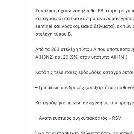
Συνολικά, έχουν νοσηλευθει 66 άτομα με γρ
καταγραφεί στα δύο κέντρα αναφοράς γρίπης 
sentinel και νοσοκομειακά δείγματα), εκ των
στελέχη τύπου Β.
Από τα 283 στελέχη τύπου Α που υποτυποποι
Α(Η3Ν2) και 26 (9%) στον υπότυπο Α(Η1Ν1).
Κατά τις τελευταίες εβδομάδες καταγράφεται 
– Γριπώδεις συνδρομές (ανεξαρτήτως παθογό
Καταγράφηκε μείωση σε σχέση με την προηγο
– Αναπνευστικός συγκυτιακός ιός – RSV
Όλα τα εξετασθέντα δείγματα ήταν αρνητικά 