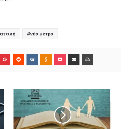
αττική
νέα μέτρα
Pinterest
Reddit
VKontakte
Odnoklassniki
Pocket
Share via Email
Print