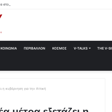
α στο Χαλάνδρι- Ολες οι εκδηλώσεις του Δήμου
ΚΟΙΝΩΝΙΑ
ΠΕΡΙΒΑΛΛΟΝ
ΚΟΣΜΟΣ
V-TALKS
THE V-S
ει η κυβέρνηση για την Αττική
έα μέτρα εξετάζει η