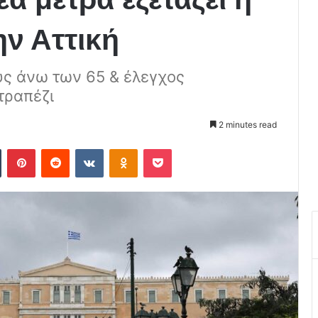
ην Αττική
υς άνω των 65 & έλεγχος
τραπέζι
2 minutes read
Tumblr
Pinterest
Reddit
VKontakte
Odnoklassniki
Pocket