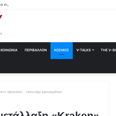
να στο Χαλάνδρι- Ολες οι εκδηλώσεις του Δήμου
ΚΟΙΝΩΝΙΑ
ΠΕΡΙΒΑΛΛΟΝ
ΚΟΣΜΟΣ
V-TALKS
THE V-S
aken» προκαλεί… τσουνάμι κρουσμάτων
 μετάλλαξη «Kraken»