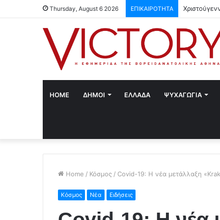
Χριστούγεν
Thursday, August 6 2026
ΕΠΙΚΑΙΡΟΤΗΤΑ
HOME
ΔΗΜΟΙ
ΕΛΛΑΔΑ
ΨΥΧΑΓΩΓΙΑ
Home
/
Κόσμος
/
Covid-19: Η νέα μετάλλαξη «Kr
Κόσμος
Νέα
Ειδήσεις
Covid-19: Η νέα