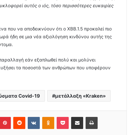
υκλοφορεί αυτός ο ιός, τόσο περισσότερες ευκαιρίες
να που να αποδεικνύουν ότι ο XBB.1.5 προκαλεί πιο
ωρά ήδη σε μια νέα αξιολόγηση κινδύνου αυτής της
ντομα.
α παραλλαγή εάν εξαπλωθεί πολύ και μολύνει
αυξήσει τα ποσοστά των ανθρώπων που υποφέρουν
ύσματα Covid-19
μετάλλαξη «Kraken»
Pinterest
Reddit
VKontakte
Odnoklassniki
Pocket
Share via Email
Print