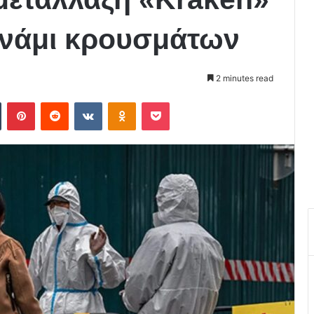
νάμι κρουσμάτων
2 minutes read
Tumblr
Pinterest
Reddit
VKontakte
Odnoklassniki
Pocket