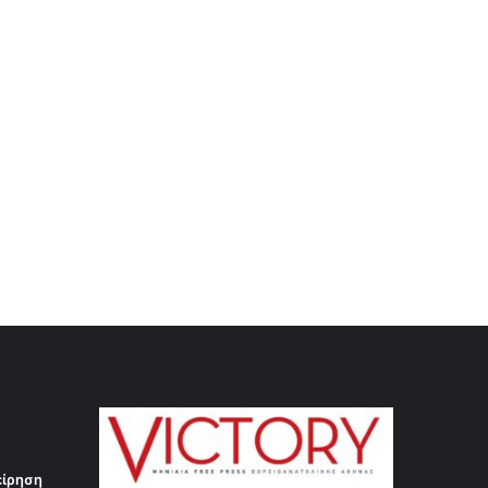
είρηση