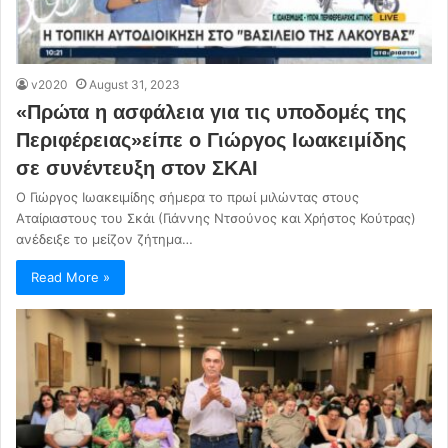
v2020
August 31, 2023
«Πρώτα η ασφάλεια για τις υποδομές της
Περιφέρειας»είπε ο Γιώργος Ιωακειμίδης
σε συνέντευξη στον ΣΚΑΙ
Ο Γιώργος Ιωακειμίδης σήμερα το πρωί μιλώντας στους
Αταίριαστους του Σκάι (Γιάννης Ντσούνος και Χρήστος Κούτρας)
ανέδειξε το μείζον ζήτημα…
Read More »