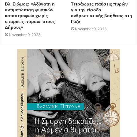
Βλ. Σιώμος: «Αδύνατη η
Τετράωρες παύσεις πυρών
αντιμετώπιση φυσικών
για την είσοδο
καταστροφών χωρίς
ανθρωπιστικής βοήθειας στη
Μανώλης Μητσιάς
50 χρόνια χρυσάφι
επαρκείς πόρους στους
Γάζα
Δήμους»
November 9, 2023
συναυλία
Μαρούσι
November 9, 2023
Δήμος Αμαρουσίου