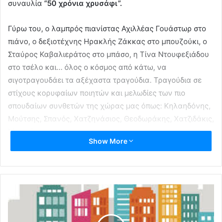
συναυλία
“50 χρόνια χρυσάφι”.
Γύρω του, ο λαμπρός πιανίστας Αχιλλέας Γουάστωρ στο
πιάνο, ο δεξιοτέχνης Ηρακλής Ζάκκας στο μπουζούκι, ο
Σταύρος Καβαλιεράτος στο μπάσο, η Τίνα Ντουφεξιάδου
στο τσέλο και… όλος ο κόσμος από κάτω, να
σιγοτραγουδάει τα αξέχαστα τραγούδια. Τραγούδια σε
στίχους κορυφαίων ποιητών και μελωδίες των πιο
σπουδαίων συνθετών της χώρας μας όπως: Κηλαηδόνης,
Μούτσης, Σπανός, Χατζηνάσιος, Θεοδωράκης, Χατζιδάκις,
Μικρούτσικος κ.α
Show More
Θα απολαύσουμε τραγούδια όπως: Ελευσίνα,
Ερωτικό(Πιρόγα), ο Γιάννης ο φονιάς, Όσο αγαπιόμαστε
τα δυο, Με ένα παράπονο, Μη χτυπάς, Φεγγάρι μάγια μου
‘κανες κ.α
Μαζί του επι σκηνής η Χριστιάνα Γαλιάτσου.