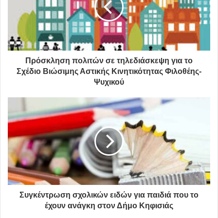
Ημερομηνία:
Παρασκευή 4 Σεπτεμβρίου 2020
Ώρα έναρξης:
20:30
Πρόσκληση πολιτών σε τηλεδιάσκεψη για το
Σχέδιο Βιώσιμης Αστικής Κινητικότητας Φιλοθέης-
Τιμή εισιτηρίων:
10€
Ψυχικού
Προπώληση
: www.viva.gr/tickets/music/festival-
amarousiou/manolhs-mhtsias
-Μέσω διαδικτύου, στο www.viva.gr και στο τηλ. 11876.
-Από το ΔΗΜΑΡΧΕΙΟ ΑΜΑΡΟΥΣΙΟΥ στο ισόγειο (Βασ.
Σοφίας 9 & Δημ. Μόσχα)
Δευτέρα έως Παρασκευή απο τις 10:00 έως τις 14:00.
Συγκέντρωση σχολικών ειδών για παιδιά που το
Πληροφορίες στο τηλ. 2132038059
έχουν ανάγκη στον Δήμο Κηφισιάς