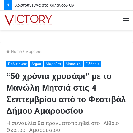
Χριστούγεννα στο Χαλάνδρι- Ολες οι εκδηλώσεις του Δήμου
M
Home
/
Μαρούσι
Πολιτισμός
Δήμοι
Μαρούσι
Μουσική
Ειδήσεις
“50 χρόνια χρυσάφι” με το
Μανώλη Μητσιά στις 4
Σεπτεμβρίου από το Φεστιβάλ
Δήμου Αμαρουσίου
Η συναυλία θα πραγματοποιηθεί στο "Αίθριο
Θέατρο" Αμαρουσίου