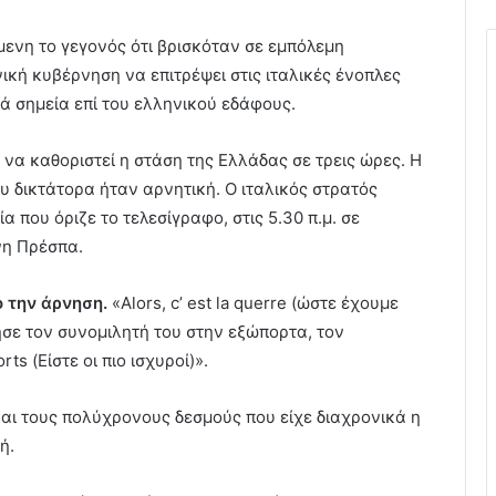
μενη το γεγονός ότι βρισκόταν σε εμπόλεμη
ική κυβέρνηση να επιτρέψει στις ιταλικές ένοπλες
 σημεία επί του ελληνικού εδάφους.
να καθοριστεί η στάση της Ελλάδας σε τρεις ώρες. Η
ου δικτάτορα ήταν αρνητική. Ο ιταλικός στρατός
α που όριζε το τελεσίγραφο, στις 5.30 π.μ. σε
νη Πρέσπα.
ό την άρνηση.
«Alors, c’ est la querre (ώστε έχουμε
ησε τον συνομιλητή του στην εξώπορτα, τον
ts (Είστε οι πιο ισχυροί)».
αι τους πολύχρονους δεσμούς που είχε διαχρονικά η
ή.