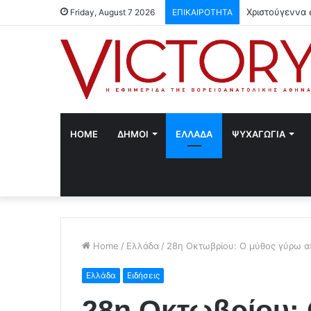
Χριστούγεννα 
Friday, August 7 2026
ΕΠΙΚΑΙΡΟΤΗΤΑ
HOME
ΔΗΜΟΙ
ΕΛΛΑΔΑ
ΨΥΧΑΓΩΓΙΑ
Home
/
Ελλάδα
/
28η Οκτωβρίου: Ο μύθος γύρω απ
Ελλάδα
Ειδήσεις
28η Οκτωβρίου: