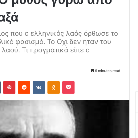
αξά
ιος που ο ελληνικός λαός όρθωσε το
λικό φασισμό. Το Όχι δεν ήταν του
 λαού. Τι πραγματικά είπε ο
6 minutes read
Tumblr
Pinterest
Reddit
VKontakte
Odnoklassniki
Pocket