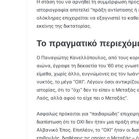
Η στάση του να αρνηθεί τη συμμόρφωση προς τ
ιστοριογραφία αποτελεί ‘’πράξη αντίστασης ή 
ολόκληρες επιχειρείται να εξαγνιστεί το καθ
εκείνης της δικτατορίας.
Το πραγματικό περιεχόμε
Ο Παναγιώτης Κανελλόπουλος, από τους κορυ
αιώνα, έγραφε τη δεκαετία του ’60 στις γνωσ
είμεθα, χωρίς άλλο, ευγνώμονες εις τον Ιωάνν
νυκτός, το μέγα “ΟΧΙ”. Λέγουν όσοι αντικρίζ
ιστορίας, ότι το “όχι” δεν το είπεν ο Μεταξάς
Λαός, αλλά αφού το είχε πει ο Μεταξάς’’.
Ασφαλώς πρόκειται για ‘’παιδαριώδη’’ επιχει
διαπίστωση ότι το ΟΧΙ δεν ήταν μια πράξη στ
Αλβανικό Έπος. Επιπλέον, το ‘’ΟΧΙ’’ ήταν οι δ
επιβουλής, διαθέσεις τις οποίες ο Μεταξάς – 