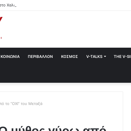
στο Χαλάνδρι- Ολες οι εκδηλώσεις του Δήμου
ΚΟΙΝΩΝΙΑ
ΠΕΡΙΒΑΛΛΟΝ
ΚΟΣΜΟΣ
V-TALKS
THE V-S
ό το “ΟΧΙ” του Μεταξά
 Ο μύθος γύρω από