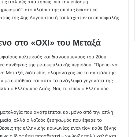
ις ιταλικές απαιτήσεις, για την επίσημη
ηρωισμού’’, στο πλαίσιο της οποίας δεκαετίες
εστώς της 4ης Αυγούστου ή τουλάχιστον οι επικεφαλής
νο στο «ΟΧΙ» του Μεταξά
φαίους πολιτικούς και διανοούμενους του 20ου
τές συνθήκες της μετεμφυλιακής περιόδου: ‘’Πρέπει να
η Μεταξά, διότι είπε, ολομόναχος εις το σκοτάδι της
ουν με εμπάθεια και αυτά τα ανάγλυφα γεγονότα της
 αλλά ο Ελληνικός Λαός. Ναι, το είπεν ο Ελληνικός
ρηματολογία που ανατρέπεται και μόνο από την απλή
ιγμιαία, αλλά ο λαϊκός ξεσηκωμός που έφερε το
ιαθέσεις της ελληνικής κοινωνίας εναντίον κάθε ξένης
όπως ο ίδιος έχει παραδεχτεί – γνώριζε πολύ καλά και