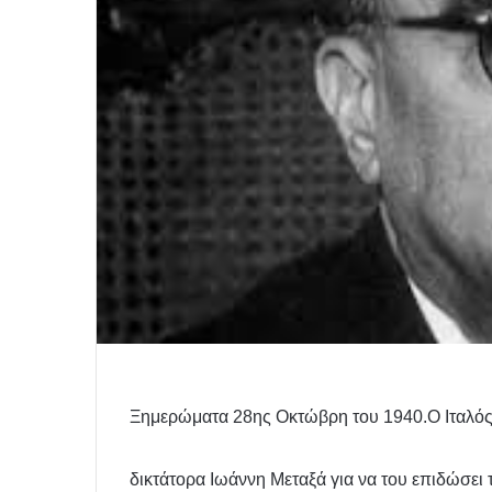
Ξημερώματα
28ης Οκτώβρη
του 1940.Ο Ιταλό
δικτάτορα Ιωάννη Μεταξά για να του επιδώσει 