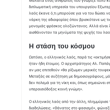
Μάλιστα ένας άνθρωπος που γνώριζε πολύ κ
διπλωματική υπηρεσία του υπουργείου Εξωτερι
λαός έκανε ό,τι μπορούσε για να του δώσει 
νάρκη της αδιαφορίας όπου βρισκότανε ως τ
μονομιάς φρέσκος ολοζώντανος. Αλλά είναι 
αισθάνονταν τα μηνύματα της ψυχής του λαού
Η στάση του κόσμου
Ωστόσο, ο ελληνικός λαός, παρά τις «εκτιμήσε
ήταν ήδη έτοιμος. Ο αρχιστράτηγος Αλ. Παπάγο
αν μας επιτεθούν «θα ρίξωμεν μερικές τουφεκ
Μεταξάς σε συζήτηση με δημοσιογράφους, μόλ
δεν πολεμά για τη νίκη και, όπως σημειώνει 
υπεραισιόδοξος κοινή γνώμη».
Ο ελληνικός λαός από την άλλη, πλημμύρισε 
διαδηλώσεις. «Θάνατος στο φασισμό», φώναζ