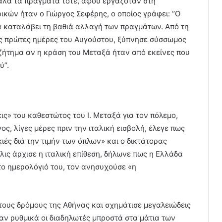
αλά τα πράγματα τότε, αφού εργαζόταν στη
κών ήταν ο Γιώργος Σεφέρης, ο οποίος γράφει: ‘’Ο
να καταλάβει τη βαθιά αλλαγή των πραγμάτων. Από τη
ις πρώτες ημέρες του Αυγούστου, ξύπνησε σύσσωμος
ζήτημα αν η κράση του Μεταξά ήταν από εκείνες που
’’.
ις» του καθεστώτος του Ι. Μεταξά για τον πόλεμο,
ς, λίγες μέρες πριν την ιταλική εισβολή, έλεγε πως
ιές διά την τιμήν των όπλων» και ο δικτάτορας
ις άρχισε η ιταλική επίθεση, δήλωνε πως η Ελλάδα
στο ημερολόγιό του, τον ανησυχούσε «η
τους δρόμους της Αθήνας και σχημάτισε μεγαλειώδεις
αν ρυθμικά οι διαδηλωτές μπροστά στα μάτια των