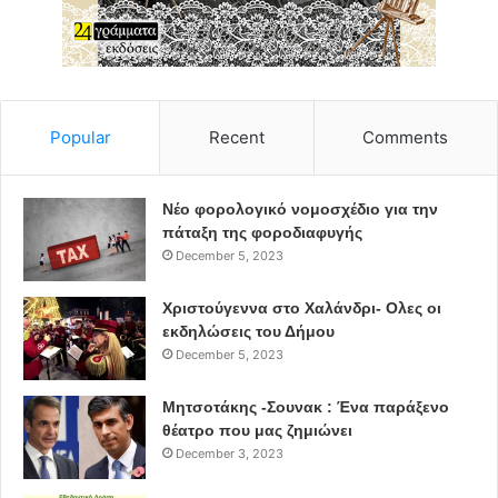
Οι Επικεφαλής Συνδυασμών & ο Ανεξάρτητος Δημοτικός
Σύμβουλος
Δημοσθένης Παπακωνσταντίνου
Popular
Recent
Comments
Αντώνης Φειδοπιάστης
Λευτέρης Κοντουλάκος
Νέο φορολογικό νομοσχέδιο για την
πάταξη της φοροδιαφυγής
December 5, 2023
Κωνσταντάς Σπυρίδων
Χριστούγεννα στο Χαλάνδρι- Ολες οι
Γιώργος Κατσικογιάννης
εκδηλώσεις του Δήμου
December 5, 2023
Βασίλης Μπούρας
Μητσοτάκης -Σουνακ : Ένα παράξενο
ΠΗΓΗ: thessi.gr
θέατρο που μας ζημιώνει
December 3, 2023