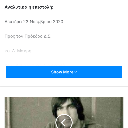
Αναλυτικά η επιστολή:
Δευτέρα 23 Νοεμβρίου 2020
Προς τον Πρόεδρο Δ.Σ.
κο. Λ. Μακρή
Κοιν: Δήμαρχο κα. Δ. Κεχαγιά
Show More
Αντιδήμαρχο κο. Α. Παλαιοδήμο
Κύριε Πρόεδρε και κύριοι της Συνδιοίκησης
Με την επιστολή μας αυτή, 17 Δημοτικοί Σύμβουλοι της