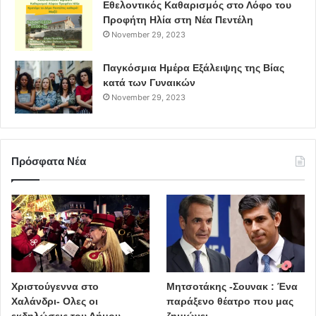
δια περιφοράς
δημοτικοί σύμβουλοι
Εθελοντικός Καθαρισμός στο Λόφο του
Προφήτη Ηλία στη Νέα Πεντέλη
ΔΣ
πεντέλη
Επιστολή
November 29, 2023
Δήμος Πεντέλης
Παγκόσμια Ημέρα Εξάλειψης της Βίας
κατά των Γυναικών
November 29, 2023
Πρόσφατα Νέα
Χριστούγεννα στο
Μητσοτάκης -Σουνακ : Ένα
Χαλάνδρι- Ολες οι
παράξενο θέατρο που μας
εκδηλώσεις του Δήμου
ζημιώνει