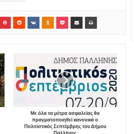
Pinterest
Reddit
VKontakte
Odnoklassniki
Pocket
Share via Email
Print
Με όλα τα μέτρα ασφαλείας θα
πραγματοποιηθεί κανονικά ο
Πολιτιστικός Σεπτέμβρης του Δήμου
Παλλήνης