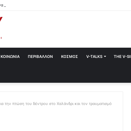
να στο Χαλάνδρι- Ολες οι εκδηλώσεις του Δήμου
ΚΟΙΝΩΝΙΑ
ΠΕΡΙΒΑΛΛΟΝ
ΚΟΣΜΟΣ
V-TALKS
THE V-S
ια την πτώση του δέντρου στο Χαλάνδρι και τον τραυματισμό