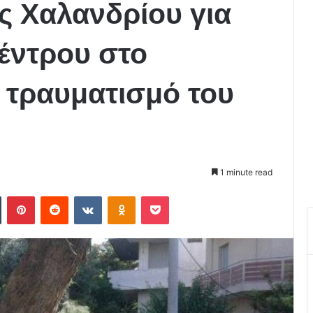
ς Χαλανδρίου για
έντρου στο
ν τραυματισμό του
1 minute read
Tumblr
Pinterest
Reddit
VKontakte
Odnoklassniki
Pocket