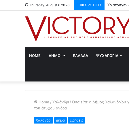
Χριστούγεν
Thursday, August 6 2026
ΕΠΙΚΑΙΡΟΤΗΤΑ
HOME
ΔΗΜΟΙ
ΕΛΛΑΔΑ
ΨΥΧΑΓΩΓΙΑ
Home
/
Χαλάνδρι
/
Όσα είπε ο Δήμος Χαλανδρίου γ
του άτυχου άνδρα
Χαλάνδρι
Δήμοι
Ειδήσεις